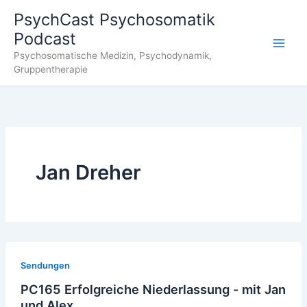
Zum
PsychCast Psychosomatik
Inhalt
Podcast
springen
Main
Psychosomatische Medizin, Psychodynamik,
Gruppentherapie
Men
Jan Dreher
Sendungen
PC165 Erfolgreiche Niederlassung - mit Jan
und Alex