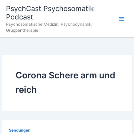
Zum
PsychCast Psychosomatik
Inhalt
Podcast
springen
Main
Psychosomatische Medizin, Psychodynamik,
Gruppentherapie
Men
Corona Schere arm und
reich
Sendungen