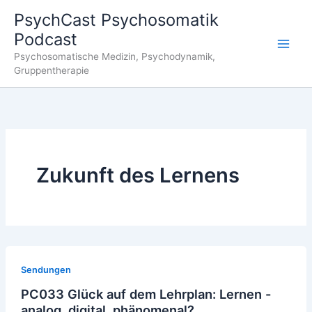
Zum
PsychCast Psychosomatik
Inhalt
Podcast
springen
Main
Psychosomatische Medizin, Psychodynamik,
Gruppentherapie
Men
Zukunft des Lernens
Sendungen
PC033 Glück auf dem Lehrplan: Lernen -
analog, digital, phänomenal?