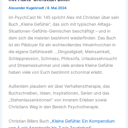
Alexander Kugelstadt
/
8. Mai 2024
Im PsychCast Nr. 145 spricht Alex mit Christian über sein
Buch „Kleine Gefühle“, das sich mit typischen Alltags-
Situationen-Gefühls-Gemischen beschäftigt – und in
dem sich die meisten bestimmt wiederfinden. Das Buch
ist ein Plädoyer für ein wohlwollendes Hineinhorchen in
die eigene Gefühlswelt: …Dingseligkeit, Meinsamkeit,
Schleppression, Schmass, Philosofa, Urlaubssehnsucht
und Streameskummer und viele andere Kleine Gefühle
haben viele von Euch bestimmt schonmal erlebt.
Außerdem plaudern wir über Verhaltenstherapie, das
Buchschreiben, Ideen, Inspirationen, Serien und das
„Stehenlassenkönnen“ von innerem Erleben sowie
Christians Weg in den Bereich Psychotherapie.
Christian Billers Buch
„Kleine Gefühle: Ein Kompendium
von A wie Angstweile bis Z wie Zauderlust“