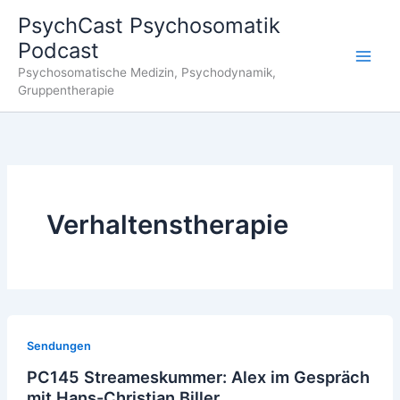
Zum
PsychCast Psychosomatik
Inhalt
Podcast
springen
Main
Psychosomatische Medizin, Psychodynamik,
Gruppentherapie
Men
Verhaltenstherapie
Sendungen
PC145 Streameskummer: Alex im Gespräch
mit Hans-Christian Biller