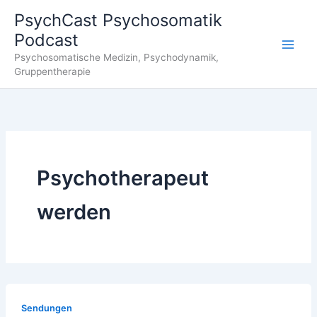
Zum
PsychCast Psychosomatik
Inhalt
Podcast
springen
Main
Psychosomatische Medizin, Psychodynamik,
Gruppentherapie
Men
Psychotherapeut
werden
Sendungen