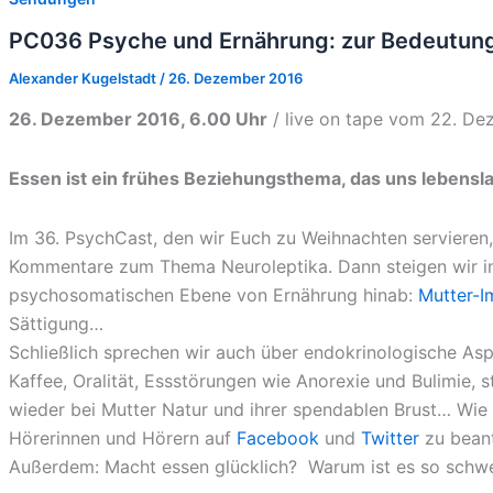
PC036 Psyche und Ernährung: zur Bedeutun
Alexander Kugelstadt
/
26. Dezember 2016
26. Dezember 2016, 6.00 Uhr
/ live on tape vom 22. D
Essen ist ein frühes Beziehungsthema, das uns lebensl
Im 36. PsychCast, den wir Euch zu Weihnachten servieren
Kommentare zum Thema Neuroleptika. Dann steigen wir in
psychosomatischen Ebene von Ernährung hinab:
Mutter-
Sättigung…
Schließlich sprechen wir auch über endokrinologische As
Kaffee, Oralität, Essstörungen wie Anorexie und Bulimie, 
wieder bei Mutter Natur und ihrer spendablen Brust… Wie
Hörerinnen und Hörern auf
Facebook
und
Twitter
zu bean
Außerdem: Macht essen glücklich? Warum ist es so schwe